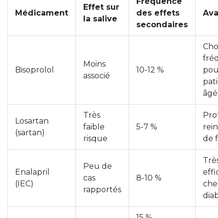
Fréquence
Effet sur
Médicament
des effets
Ava
la salive
secondaires
Cho
fré
Moins
Bisoprolol
10-12 %
pou
associé
pat
âgé
Très
Pro
Losartan
faible
5-7 %
rein
(sartan)
risque
de 
Trè
Peu de
Enalapril
eff
cas
8-10 %
(IEC)
che
rapportés
dia
15 %