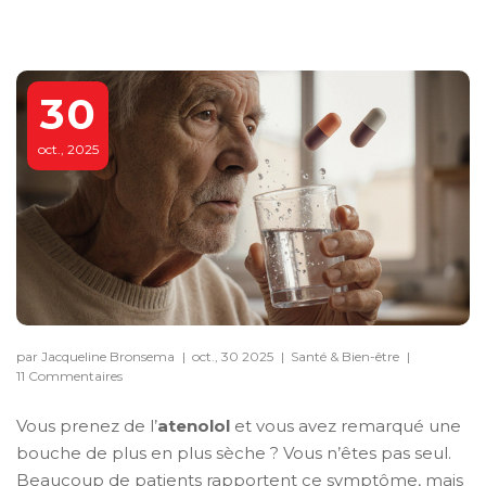
30
oct., 2025
par Jacqueline Bronsema
|
oct., 30 2025
|
Santé & Bien-être
|
11 Commentaires
Vous prenez de l’
atenolol
et vous avez remarqué une
bouche de plus en plus sèche ? Vous n’êtes pas seul.
Beaucoup de patients rapportent ce symptôme, mais