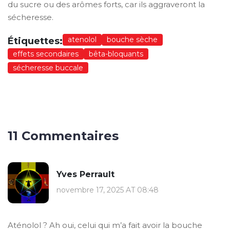
du sucre ou des arômes forts, car ils aggraveront la
sécheresse.
atenolol
bouche sèche
Étiquettes:
effets secondaires
bêta-bloquants
sécheresse buccale
11 Commentaires
Yves Perrault
novembre 17, 2025 AT 08:48
Aténolol ? Ah oui, celui qui m’a fait avoir la bouche