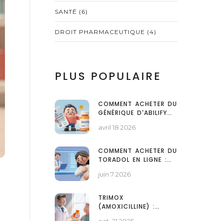
SANTÉ
(6)
DROIT PHARMACEUTIQUE
(4)
PLUS POPULAIRE
COMMENT ACHETER DU
GÉNÉRIQUE D'ABILIFY
PAS CHER EN LIGNE :
avril 18 2026
GUIDE ET ASTUCES
COMMENT ACHETER DU
TORADOL EN LIGNE :
GUIDE LÉGAL, PRIX ET
juin 7 2026
ALTERNATIVES
TRIMOX
(AMOXICILLINE) :
COMPARAISON AVEC