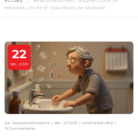
ACCUEIL
/
BENZODIAZÉPINES : RISQUES POUR LA
MÉMOIRE, CHUTE ET STRATÉGIES DE SEVRAGE
22
déc., 2025
par Jacqueline Bronsema
|
déc., 22 2025
|
Santé & Bien-être
|
15 Commentaires