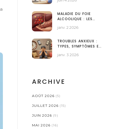
juin 4 2026
ET LÉGAL
la
MALADIE DU FOIE
ALCOOLIQUE : LES
ÉTAPES DE L'HÉPATITE
janv. 2 2026
À LA CIRRHOSE
TROUBLES ANXIEUX :
TYPES, SYMPTÔMES ET
TRAITEMENTS VALIDÉS
janv. 3 2026
SCIENTIFIQUEMENT
ARCHIVE
AOÛT 2026
(5)
JUILLET 2026
(15)
JUIN 2026
(9)
MAI 2026
(16)