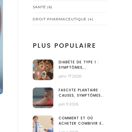
SANTÉ
(6)
DROIT PHARMACEUTIQUE
(4)
PLUS POPULAIRE
DIABÈTE DE TYPE 1 :
SYMPTÔMES,
DIAGNOSTIC ET
janv. 17 2026
OPTIONS DE
TRAITEMENT PAR
INSULINE
FASCIITE PLANTAIRE :
CAUSES, SYMPTÔMES
ET TRAITEMENTS
juin 11 2026
EFFICACES POUR
SOULAGER LA DOULEUR
AU TALON
COMMENT ET OÙ
ACHETER COMBIVIR EN
LIGNE : GUIDE SÉCURISÉ