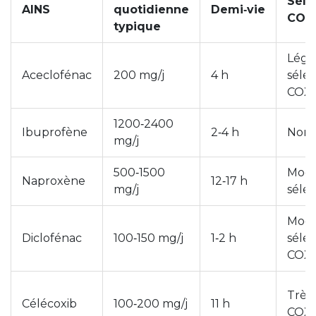
Séle
AINS
quotidienne
Demi‑vie
COX
typique
Légè
Aceclofénac
200 mg/j
4 h
sélec
COX‑
1200‑2400
Ibuprofène
2‑4 h
Non s
mg/j
500‑1500
Mod
Naproxène
12‑17 h
mg/j
sélec
Mod
Diclofénac
100‑150 mg/j
1‑2 h
sélec
COX‑
Très 
Célécoxib
100‑200 mg/j
11 h
COX‑