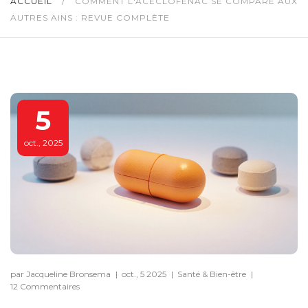
ACCUEIL
/
COMMENT L'ACECLOFÉNAC SE COMPARE AUX
AUTRES AINS : REVUE COMPLÈTE
5
oct., 2025
par Jacqueline Bronsema
|
oct., 5 2025
|
Santé & Bien-être
|
12 Commentaires