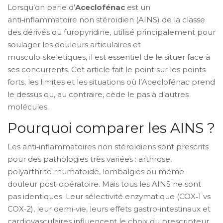
Lorsqu’on parle d'
Aceclofénac
est un
anti‑inflammatoire non stéroïdien (AINS) de la classe
des dérivés du furopyridine, utilisé principalement pour
soulager les douleurs articulaires et
musculo‑skeletiques
, il est essentiel de le situer face à
ses concurrents. Cet article fait le point sur les points
forts, les limites et les situations où l’Aceclofénac prend
le dessus ou, au contraire, cède le pas à d’autres
molécules.
Pourquoi comparer les AINS ?
Les anti‑inflammatoires non stéroïdiens sont prescrits
pour des pathologies très variées : arthrose,
polyarthrite rhumatoïde, lombalgies ou même
douleur post‑opératoire. Mais tous les AINS ne sont
pas identiques. Leur sélectivité enzymatique (COX‑1 vs
COX‑2), leur demi‑vie, leurs effets gastro‑intestinaux et
cardiovasculaires influencent le choix du prescripteur.