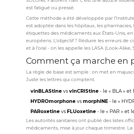
SOLONE » attirent l’œil. C’est une astuce visuel
est fatigué ou pressé.
Cette méthode a été développée par l’Institute 
est adoptée dans les hôpitaux, les pharmacies,
étiquettes des médicaments aux États-Unis, en 
européens. L’objectif ? Réduire les erreurs de 
et à l’oral - on les appelle les LASA (Look-Alike,
Comment ça marche en p
La règle de base est simple : on met en majuscul
Juste les lettres qui comptent.
vinBLAStine
vs
vinCRIStine
- le « BLA » et
HYDROmorphone
vs
morphINE
- le « HYDR
PARoxetine
vs
FLUoxetine
- le « PAR » et 
Les autorités sanitaires ont publié des listes of
médicaments, mise à jour chaque trimestre. La FD