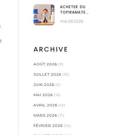
ACHETER DU
TOPIRAMATE
GÉNÉRIQUE EN LIGNE :
mai 28 2026
GUIDE DE PRIX,
s
SÉCURITÉ ET
ALTERNATIVES POUR
2026
t
ARCHIVE
AOÛT 2026
(3)
JUILLET 2026
(15)
JUIN 2026
(9)
MAI 2026
(16)
AVRIL 2026
(12)
MARS 2026
(11)
FÉVRIER 2026
(14)