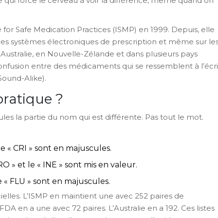
le qui force le cerveau à voir la différence, même quand on
for Safe Medication Practices (ISMP) en 1999. Depuis, elle
 les systèmes électroniques de prescription et même sur le
Australie, en Nouvelle-Zélande et dans plusieurs pays
confusion entre des médicaments qui se ressemblent à l’écri
 Sound-Alike).
ratique ?
es la partie du nom qui est différente. Pas tout le mot.
 le « CRI » sont en majuscules.
O » et le « INE » sont mis en valeur.
le « FLU » sont en majuscules.
ficielles. L’ISMP en maintient une avec 252 paires de
A en a une avec 72 paires. L’Australie en a 192. Ces listes