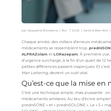
par Jacqueline Bronsema
|
févr., 7 2026
|
Santé & Bien-être
|
Chaque année, des milliers d’erreurs médica
médicaments se ressemblent trop.
predniSON
ALPRAZolam
et
LORazepam
. À première vue,
d’urgence surchargé, à la fin d’un quart de 12 he
petites différences passent inaperçues. Et c’est
Man Lettering
, devient un outil vital.
Qu’est-ce que la mise en 
C’est une technique simple, mais puissante : on
médicaments similaires. Au lieu d’écrire simplem
predniSONE » et « predniSOLONE ». Le « S » maj