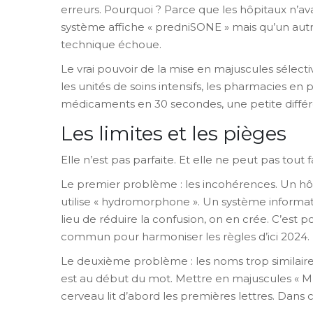
erreurs. Pourquoi ? Parce que les hôpitaux n’a
système affiche « predniSONE » mais qu’un autre a
technique échoue.
Le vrai pouvoir de la mise en majuscules sélecti
les unités de soins intensifs, les pharmacies en pl
médicaments en 30 secondes, une petite différe
Les limites et les pièges
Elle n’est pas parfaite. Et elle ne peut pas tout f
Le premier problème : les incohérences. Un hô
utilise « hydromorphone ». Un système informatiqu
lieu de réduire la confusion, on en crée. C’est 
commun pour harmoniser les règles d’ici 2024.
Le deuxième problème : les noms trop similaires
est au début du mot. Mettre en majuscules « ME
cerveau lit d’abord les premières lettres. Dans c