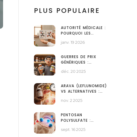
PLUS POPULAIRE
AUTORITÉ MÉDICALE :
POURQUOI LES
MÉDECINS
janv. 19 2026
RECOMMANDENT LES
GÉNÉRIQUES ET
e
POURQUOI LES
GUERRES DE PRIX
PATIENTS LES
GÉNÉRIQUES :
ACCEPTENT MAL
COMMENT LES
déc. 20 2025
CONSOMMATEURS EN
PROFITENT RÉELLEMENT
ARAVA (LEFLUNOMIDE)
VS ALTERNATIVES :
COMPARAISON
nov. 2 2025
COMPLÈTE POUR
L'ARTHRITE
RHUMATOÏDE
PENTOSAN
POLYSULFATE :
TRAITEMENT DES
sept. 16 2025
AFFECTIONS
ARTICULAIRES