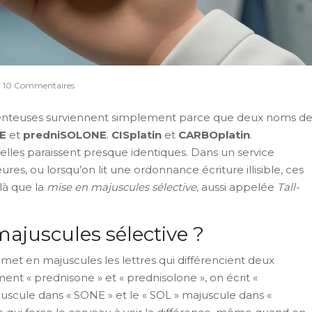
10 Commentaires
menteuses surviennent simplement parce que deux noms d
E
et
predniSOLONE
.
CISplatin
et
CARBOplatin
.
 elles paraissent presque identiques. Dans un service
ures, ou lorsqu’on lit une ordonnance écriture illisible, ces
 là que la
mise en majuscules sélective
, aussi appelée
Tall-
majuscules sélective ?
 met en majuscules les lettres qui différencient deux
ent « prednisone » et « prednisolone », on écrit «
uscule dans « SONE » et le « SOL » majuscule dans «