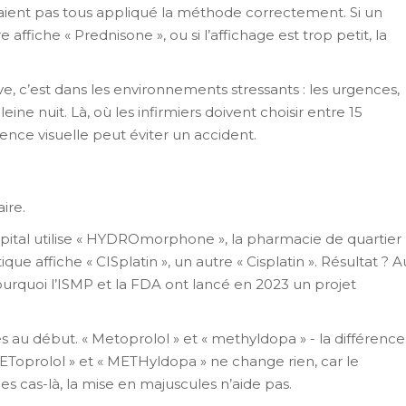
vaient pas tous appliqué la méthode correctement. Si un
ffiche « Prednisone », ou si l’affichage est trop petit, la
ve, c’est dans les environnements stressants : les urgences,
eine nuit. Là, où les infirmiers doivent choisir entre 15
nce visuelle peut éviter un accident.
aire.
pital utilise « HYDROmorphone », la pharmacie de quartier
e affiche « CISplatin », un autre « Cisplatin ». Résultat ? A
pourquoi l’ISMP et la FDA ont lancé en 2023 un projet
 au début. « Metoprolol » et « methyldopa » - la différence
Toprolol » et « METHyldopa » ne change rien, car le
es cas-là, la mise en majuscules n’aide pas.