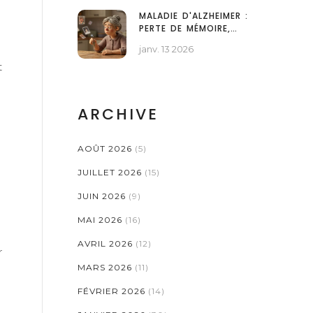
MALADIE D'ALZHEIMER :
PERTE DE MÉMOIRE,
PROGRESSION ET
janv. 13 2026
TRAITEMENTS ACTUELS
t
ARCHIVE
AOÛT 2026
(5)
JUILLET 2026
(15)
JUIN 2026
(9)
MAI 2026
(16)
AVRIL 2026
(12)
r
MARS 2026
(11)
FÉVRIER 2026
(14)