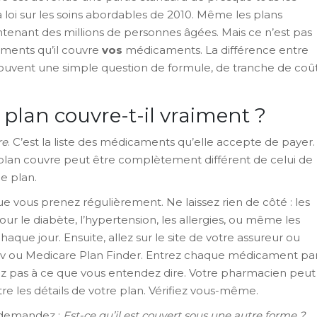
a loi sur les soins abordables de 2010. Même les plans
tenant des millions de personnes âgées. Mais ce n’est pas
aments qu’il couvre
vos
médicaments. La différence entre
ouvent une simple question de formule, de tranche de coû
plan couvre-t-il vraiment ?
re
. C’est la liste des médicaments qu’elle accepte de payer.
e plan couvre peut être complètement différent de celui de
e plan.
vous prenez régulièrement. Ne laissez rien de côté : les
pour le diabète, l’hypertension, les allergies, ou même les
que jour. Ensuite, allez sur le site de votre assureur ou
.gov ou Medicare Plan Finder. Entrez chaque médicament pa
z pas à ce que vous entendez dire. Votre pharmacien peut
e les détails de votre plan. Vérifiez vous-même.
, demandez :
Est-ce qu’il est couvert sous une autre forme ?