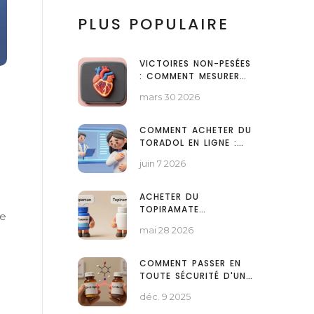
PLUS POPULAIRE
VICTOIRES NON-PESÉES
: COMMENT MESURER
VOTRE PROGRESSION
mars 30 2026
DE SANTÉ
COMMENT ACHETER DU
TORADOL EN LIGNE :
GUIDE LÉGAL, PRIX ET
juin 7 2026
ALTERNATIVES
ACHETER DU
TOPIRAMATE
ue
GÉNÉRIQUE EN LIGNE :
mai 28 2026
GUIDE DE PRIX ET
SÉCURITÉ
COMMENT PASSER EN
TOUTE SÉCURITÉ D'UN
MÉDICAMENT
déc. 9 2025
GÉNÉRIQUE À LA
MARQUE D'ORIGINE