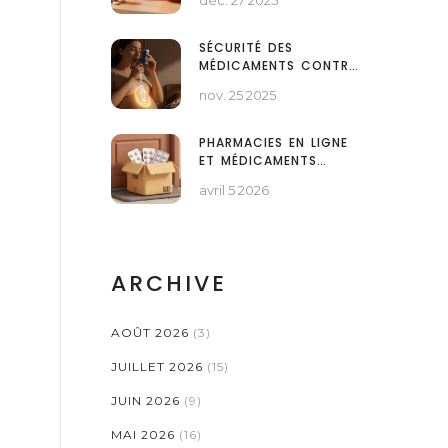
déc. 27 2025
INTERACTIONS
SÉCURITÉ DES
MÉDICAMENTS CONTRE
L'ASTHME PENDANT LA
nov. 25 2025
GROSSESSE ET
L'ALLAITEMENT
PHARMACIES EN LIGNE
ET MÉDICAMENTS
GÉNÉRIQUES :
avril 5 2026
AVANTAGES ET
RISQUES
ARCHIVE
AOÛT 2026
(3)
JUILLET 2026
(15)
JUIN 2026
(9)
MAI 2026
(16)