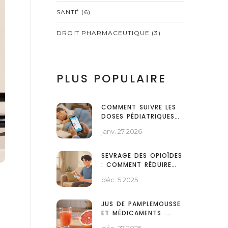
SANTÉ
(6)
DROIT PHARMACEUTIQUE
(3)
PLUS POPULAIRE
COMMENT SUIVRE LES
DOSES PÉDIATRIQUES
AVEC DES
janv. 27 2026
APPLICATIONS ET DES
TABLEAUX DE
POSOLOGIE
SEVRAGE DES OPIOÏDES
: COMMENT RÉDUIRE
PROGRESSIVEMENT LA
déc. 5 2025
DOSE ET GÉRER LES
SYMPTÔMES
JUS DE PAMPLEMOUSSE
ET MÉDICAMENTS :
GUIDE COMPLET DES