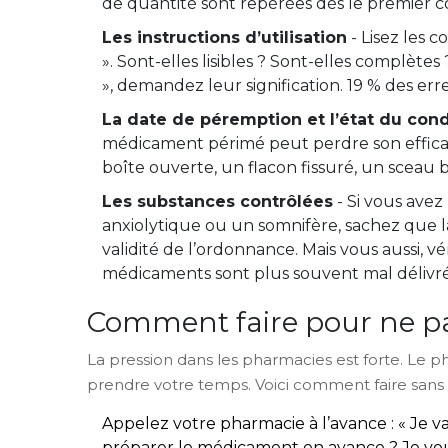
de quantité sont repérées dès le premier c
Les instructions d’utilisation
- Lisez les c
». Sont-elles lisibles ? Sont-elles complètes
», demandez leur signification. 19 % des er
La date de péremption et l’état du co
médicament périmé peut perdre son efficaci
boîte ouverte, un flacon fissuré, un sceau 
Les substances contrôlées
- Si vous ave
anxiolytique ou un somnifère, sachez que la
validité de l’ordonnance. Mais vous aussi, vé
médicaments sont plus souvent mal délivré
Comment faire pour ne pa
La pression dans les pharmacies est forte. Le ph
prendre votre temps. Voici comment faire sans 
Appelez votre pharmacie à l’avance : « Je
préparer le médicament en avance ? Je voudr