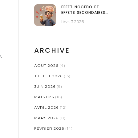
MÉDICAMENTS : GUIDE
EFFET NOCEBO ET
COMPLET
EFFETS SECONDAIRES
DES STATINES : LA
févr. 3 2026
PERCEPTION CONTRE
LA RÉALITÉ
ARCHIVE
.
AOÛT 2026
(4)
JUILLET 2026
(15)
JUIN 2026
(9)
MAI 2026
(16)
AVRIL 2026
(12)
MARS 2026
(11)
FÉVRIER 2026
(14)