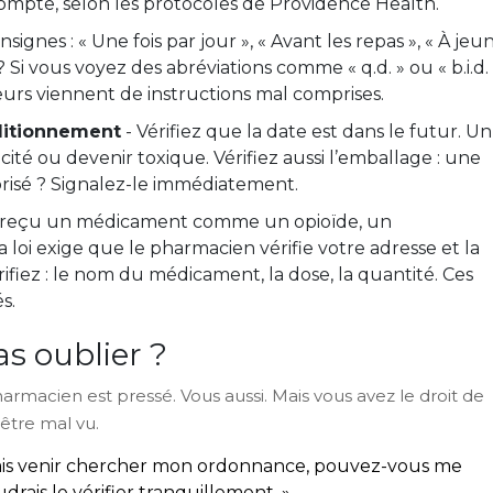
ompte, selon les protocoles de Providence Health.
onsignes : « Une fois par jour », « Avant les repas », « À jeu
 ? Si vous voyez des abréviations comme « q.d. » ou « b.i.d.
reurs viennent de instructions mal comprises.
nditionnement
- Vérifiez que la date est dans le futur. Un
té ou devenir toxique. Vérifiez aussi l’emballage : une
brisé ? Signalez-le immédiatement.
z reçu un médicament comme un opioïde, un
 loi exige que le pharmacien vérifie votre adresse et la
rifiez : le nom du médicament, la dose, la quantité. Ces
s.
s oublier ?
armacien est pressé. Vous aussi. Mais vous avez le droit de
être mal vu.
 vais venir chercher mon ordonnance, pouvez-vous me
ais le vérifier tranquillement. »