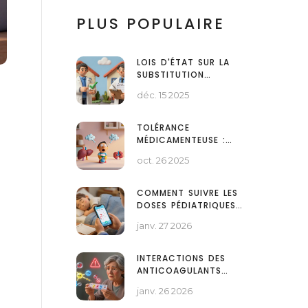
PLUS POPULAIRE
LOIS D'ÉTAT SUR LA
SUBSTITUTION
GÉNÉRIQUE : UN
déc. 15 2025
MÉLANGE COMPLEXE DE
RÉGULATIONS AUX
ÉTATS-UNIS
TOLÉRANCE
MÉDICAMENTEUSE :
VOS EFFETS
oct. 26 2025
SECONDAIRES
S’AMÉLIORENT-ILS AVEC
LE TEMPS ?
COMMENT SUIVRE LES
DOSES PÉDIATRIQUES
AVEC DES
janv. 27 2026
APPLICATIONS ET DES
TABLEAUX DE
POSOLOGIE
INTERACTIONS DES
ANTICOAGULANTS
ORAUX DIRECTS
janv. 26 2026
(DOAC) AVEC
D'AUTRES