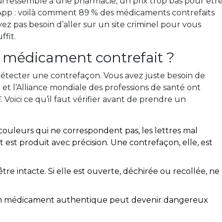
qui ressemble à une pharmacie, un prix trop bas pour êtr
App : voilà comment 89 % des médicaments contrefaits
vez pas besoin d’aller sur un site criminel pour vous
ffit.
médicament contrefait ?
détecter une contrefaçon. Vous avez juste besoin de
 et l’Alliance mondiale des professions de santé ont
E
. Voici ce qu’il faut vérifier avant de prendre un
 couleurs qui ne correspondent pas, les lettres mal
t est produit avec précision. Une contrefaçon, elle, est
tre intacte. Si elle est ouverte, déchirée ou recollée, ne
 un médicament authentique peut devenir dangereux