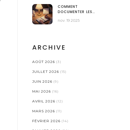
e
COMMENT
DOCUMENTER LES
CONSEILS D'UN
nov. 19 2025
PROFESSIONNEL DE
SANTÉ SUR LES
MÉDICAMENTS POUR
RÉFÉRENCE ULTÉRIEURE
ARCHIVE
AOÛT 2026
(3)
JUILLET 2026
(15)
JUIN 2026
(9)
MAI 2026
(16)
AVRIL 2026
(12)
MARS 2026
(11)
FÉVRIER 2026
(14)