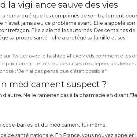
nd la vigilance sauve des vies
o, a remarqué que les comprimés de son traitement pou
e n’avait jamais eu ce problème avant. Elle a appelé son
contrefaçon. Elle a alerté les autorités. Des centaines de
tégé sa propre santé - elle a protégé sa famille et ses
onté sur Twitter avec le hashtag #FakeMeds comment elles o
prix normal… et ont eu des crises d’épilepsie, des lésions
hose : "Je n’ai pas pensé que c’était possible."
z un médicament suspect ?
 d’autre. Ne le ramenez pas à la pharmacie en disant "J
u code-barres, et du médicament lui-même.
e de santé nationale. En France, vous pouvez appeler 