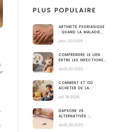
PLUS POPULAIRE
ARTHRITE PSORIASIQUE
: QUAND LA MALADIE
DE LA PEAU ATTAQUE
janv. 20 2026
LES ARTICULATIONS
COMPRENDRE LE LIEN
ENTRE LES INFECTIONS
s
VAGINALES ET
août 20 2025
L’INFERTILITÉ
ur
COMMENT ET OÙ
ACHETER DE LA
LORATADINE EN LIGNE :
juil. 18 2026
GUIDE COMPLET 2026
DAPSONE VS
e
ALTERNATIVES :
COMPARATIF COMPLET
août 28 2025
s
DES TRAITEMENTS