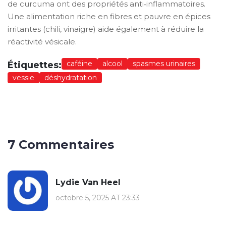
de curcuma ont des propriétés anti‑inflammatoires.
Une alimentation riche en fibres et pauvre en épices
irritantes (chili, vinaigre) aide également à réduire la
réactivité vésicale.
caféine
alcool
spasmes urinaires
Étiquettes:
vessie
déshydratation
7 Commentaires
Lydie Van Heel
octobre 5, 2025 AT 23:33