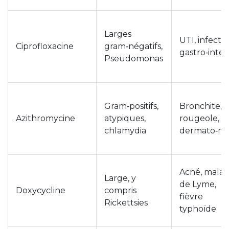
Larges
UTI, infecti
Ciprofloxacine
gram‑négatifs,
gastro‑intest
Pseudomonas
Gram‑positifs,
Bronchite,
Azithromycine
atypiques,
rougeole,
chlamydia
dermato‑m
Acné, malad
Large, y
de Lyme,
Doxycycline
compris
fièvre
Rickettsies
typhoïde