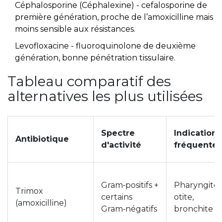
Céphalosporine (Céphalexine)
- cefalosporine de
première génération, proche de l’amoxicilline mais
moins sensible aux résistances.
Levofloxacine
- fluoroquinolone de deuxième
génération, bonne pénétration tissulaire.
Tableau comparatif des
alternatives les plus utilisées
Spectre
Indications
Antibiotique
d'activité
fréquentes
Gram‑positifs +
Pharyngite,
Trimox
certains
otite,
(amoxicilline)
Gram‑négatifs
bronchite