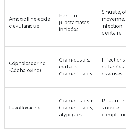
Sinusite, oti
Étendu :
Amoxicilline‑acide
moyenne,
β‑lactamases
clavulanique
infection
inhibées
dentaire
Gram‑positifs,
Infections
Céphalosporine
certains
cutanées,
(Céphalexine)
Gram‑négatifs
osseuses
Gram‑positifs +
Pneumonie
Levofloxacine
Gram‑négatifs,
sinusite
atypiques
compliquée