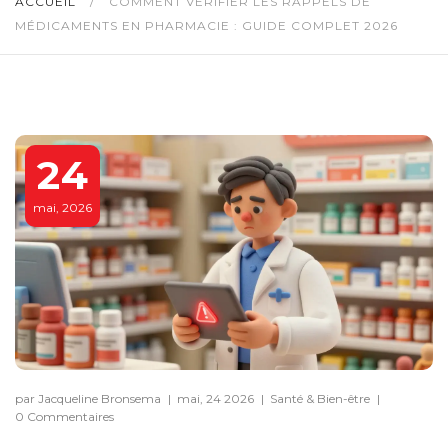
ACCUEIL
/
COMMENT VÉRIFIER LES RAPPELS DE
MÉDICAMENTS EN PHARMACIE : GUIDE COMPLET 2026
24
mai, 2026
par Jacqueline Bronsema
|
mai, 24 2026
|
Santé & Bien-être
|
0 Commentaires