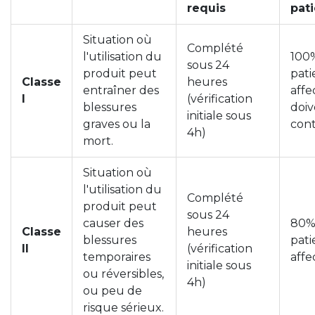
requis
pat
Situation où
Complété
l'utilisation du
100
sous 24
produit peut
pati
Classe
heures
entraîner des
affe
I
(vérification
blessures
doiv
initiale sous
graves ou la
con
4h)
mort.
Situation où
l'utilisation du
Complété
produit peut
sous 24
causer des
80%
Classe
heures
blessures
pati
II
(vérification
temporaires
affe
initiale sous
ou réversibles,
4h)
ou peu de
risque sérieux.