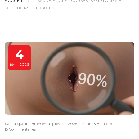
ACCUEIL
/
FISSURE ANALE : CAUSES, SYMPTÔMES ET
SOLUTIONS EFFICACES
4
févr., 2026
par Jacqueline Bronsema
|
févr., 4 2026
|
Santé & Bien-être
|
15 Commentaires