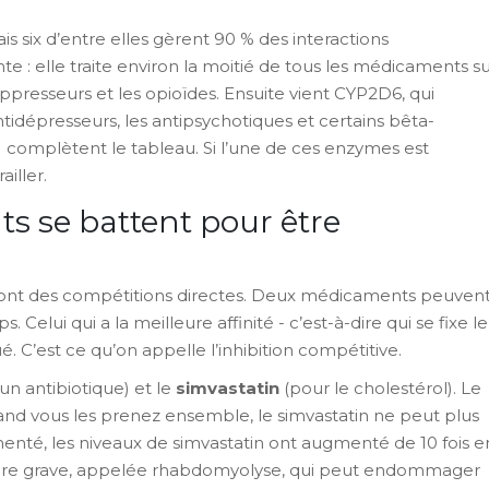
s six d’entre elles gèrent 90 % des interactions
 : elle traite environ la moitié de tous les médicaments s
ppresseurs et les opioïdes. Ensuite vient CYP2D6, qui
tidépresseurs, les antipsychotiques et certains bêta-
complètent le tableau. Si l’une de ces enzymes est
iller.
 se battent pour être
e sont des compétitions directes. Deux médicaments peuven
lui qui a la meilleure affinité - c’est-à-dire qui se fixe le
é. C’est ce qu’on appelle l’inhibition compétitive.
un antibiotique) et le
simvastatin
(pour le cholestérol). Le
d vous les prenez ensemble, le simvastatin ne peut plus
enté, les niveaux de simvastatin ont augmenté de 10 fois e
aire grave, appelée rhabdomyolyse, qui peut endommager