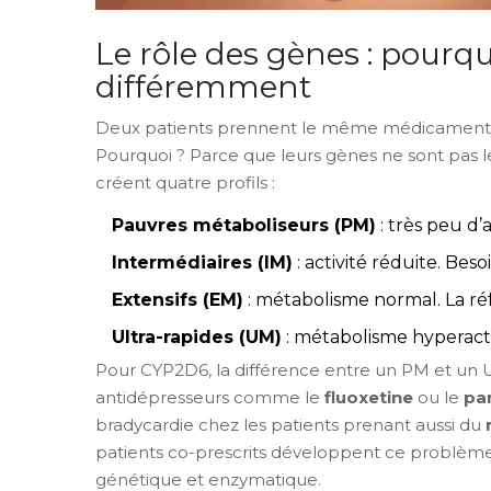
Le rôle des gènes : pourq
différemment
Deux patients prennent le même médicament. L’u
Pourquoi ? Parce que leurs gènes ne sont pas
créent quatre profils :
Pauvres métaboliseurs (PM)
: très peu d’
Intermédiaires (IM)
: activité réduite. Beso
Extensifs (EM)
: métabolisme normal. La ré
Ultra-rapides (UM)
: métabolisme hyperacti
Pour CYP2D6, la différence entre un PM et un UM
antidépresseurs comme le
fluoxetine
ou le
pa
bradycardie chez les patients prenant aussi du
patients co-prescrits développent ce problème
génétique et enzymatique.