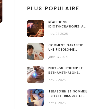
PLUS POPULAIRE
RÉACTIONS
IDIOSYNCRASIQUES AUX
MÉDICAMENTS :
nov. 28 2025
COMPRENDRE LES
EFFETS SECONDAIRES
RARES ET IMPRÉVISIBLES
COMMENT GARANTIR
UNE POSOLOGIE
PRÉCISE AVEC LES
janv. 14 2026
DISPOSITIFS DE MESURE
POUR LES
MÉDICAMENTS LIQUIDES
PEUT-ON UTILISER LE
BÉTHAMÉTHASONE
POUR TRAITER
nov. 2 2025
L'ARTHRITE
PSORIASIQUE ?
TERAZOSIN ET SOMMEIL
: EFFETS, RISQUES ET
SOLUTIONS
oct. 8 2025