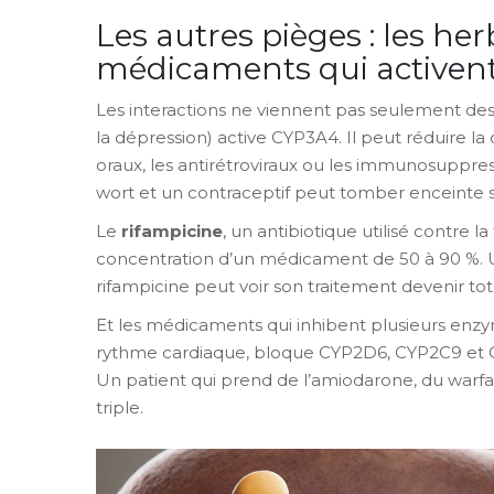
Les autres pièges : les her
médicaments qui activen
Les interactions ne viennent pas seulement d
la dépression) active CYP3A4. Il peut réduire 
oraux, les antirétroviraux ou les immunosuppre
wort et un contraceptif peut tomber enceinte sa
Le
rifampicine
, un antibiotique utilisé contre l
concentration d’un médicament de 50 à 90 %. Un
rifampicine peut voir son traitement devenir to
Et les médicaments qui inhibent plusieurs enzyme
rythme cardiaque, bloque CYP2D6, CYP2C9 et C
Un patient qui prend de l’amiodarone, du warfa
triple.