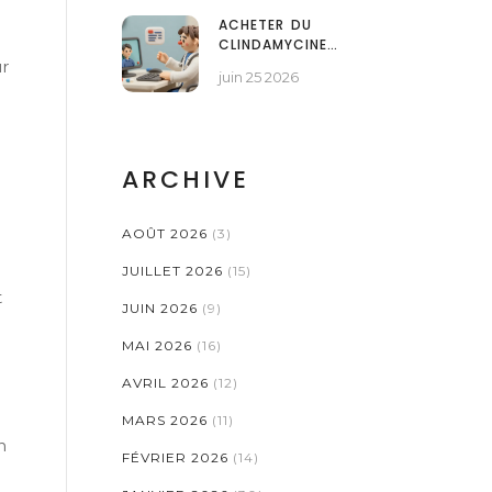
ACHETER DU
CLINDAMYCINE
GÉNÉRIQUE EN LIGNE :
ur
juin 25 2026
GUIDE POUR RÉDUIRE
VOS COÛTS
ARCHIVE
AOÛT 2026
(3)
JUILLET 2026
(15)
t
JUIN 2026
(9)
MAI 2026
(16)
AVRIL 2026
(12)
MARS 2026
(11)
n
FÉVRIER 2026
(14)