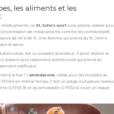
bes, les aliments et les
t
es médicaments. Le
St. John’s wort
(une plante utilisée pou
la concentration de médicaments comme les contraceptifs
sseurs de 40 à 60 %. Une femme qui prend du St. John’s
ns le savoir.
a tuberculose, est un puissant activateur. Il peut réduire la
 patient sous traitement antirétroviral qui prend du
talement inefficace.
s à la fois ? L’
amiodarone
, utilisé pour les troubles du
YP3A4 en même temps. C’est un piège à plusieurs niveaux
rine (CYP2C9) et du simvastatin (CYP3A4) court un risque