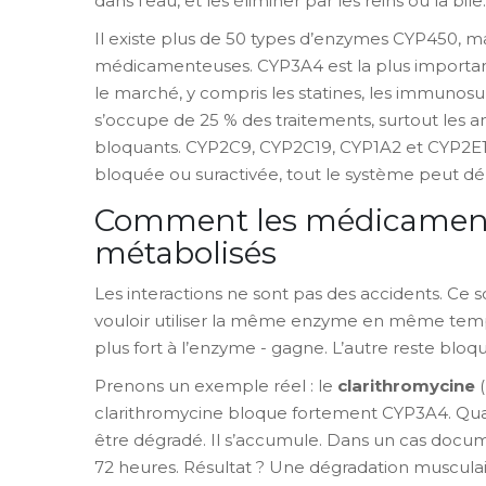
dans l’eau, et les éliminer par les reins ou la bile.
Il existe plus de 50 types d’enzymes CYP450, mai
médicamenteuses. CYP3A4 est la plus importante
le marché, y compris les statines, les immunosu
s’occupe de 25 % des traitements, surtout les an
bloquants. CYP2C9, CYP2C19, CYP1A2 et CYP2E1 
bloquée ou suractivée, tout le système peut déra
Comment les médicaments
métabolisés
Les interactions ne sont pas des accidents. C
vouloir utiliser la même enzyme en même temps. Ce
plus fort à l’enzyme - gagne. L’autre reste bloqu
Prenons un exemple réel : le
clarithromycine
(
clarithromycine bloque fortement CYP3A4. Quan
être dégradé. Il s’accumule. Dans un cas docum
72 heures. Résultat ? Une dégradation muscul