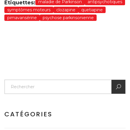
maladie de Parkinson
antipsychotiques
Étiquettes:
symptômes moteurs
clozapine
quetiapine
pimavansérine
psychose parkinsonienne
CATÉGORIES