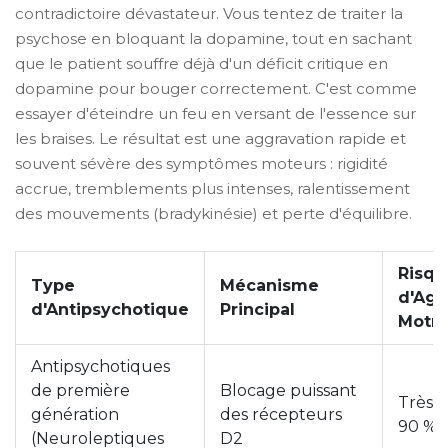
contradictoire dévastateur. Vous tentez de traiter la
psychose en bloquant la dopamine, tout en sachant
que le patient souffre déjà d'un déficit critique en
dopamine pour bouger correctement. C'est comme
essayer d'éteindre un feu en versant de l'essence sur
les braises. Le résultat est une aggravation rapide et
souvent sévère des symptômes moteurs : rigidité
accrue, tremblements plus intenses, ralentissement
des mouvements (bradykinésie) et perte d'équilibre.
Risqu
Type
Mécanisme
d'Agg
d'Antipsychotique
Principal
Motri
Antipsychotiques
de première
Blocage puissant
Très É
génération
des récepteurs
90 %)
(Neuroleptiques
D2