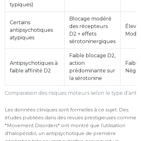
typiques)
Blocage modéré
Certains
des récepteurs
Élevé 
antipsychotiques
D2 + effets
Modé
atypiques
sérotoninergiques
Faible blocage D2,
Antipsychotiques à
action
Faible
faible affinité D2
prédominante sur
Négli
la sérotonine
Comparaison des risques moteurs selon le type d'anti
Les données cliniques sont formelles à ce sujet. Des
études publiées dans des revues prestigieuses comme
*Movement Disorders* ont montré que l'utilisation
d'halopéridol, un antipsychotique de première