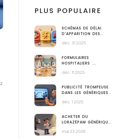
PLUS POPULAIRE
SCHÉMAS DE DÉLAI
D'APPARITION DES
EFFETS SECONDAIRES
déc. 31 2025
SELON LES CLASSES DE
MÉDICAMENTS
FORMULAIRES
HOSPITALIERS :
COMMENT LES
déc. 11 2025
ÉTABLISSEMENTS
CHOISISSENT LES
ez
MÉDICAMENTS
PUBLICITÉ TROMPEUSE
GÉNÉRIQUES
DANS LES GÉNÉRIQUES :
RISQUES JURIDIQUES ET
déc. 1 2025
RÈGLES À RESPECTER
ACHETER DU
LORAZÉPAM GÉNÉRIQUE
EN LIGNE : GUIDE LÉGAL
mai 23 2026
ET SÉCURISÉ