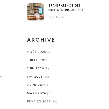
TRANSPARENCE DES
PRIX GÉNÉRIQUES : LES
OUTILS POUR TROUVER
févr. 1 2026
LE MEILLEUR PRIX
ARCHIVE
AOÛT 2026
(3)
JUILLET 2026
(15)
JUIN 2026
(9)
ts
MAI 2026
(16)
AVRIL 2026
(12)
MARS 2026
(11)
FÉVRIER 2026
(14)
r