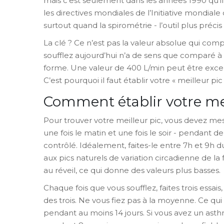
mais c’est seulement dans les années 1990 qu’il 
les directives mondiales de l’Initiative mondia
surtout quand la spirométrie - l’outil plus précis 
La clé ? Ce n’est pas la valeur absolue qui co
soufflez aujourd’hui n’a de sens que comparé 
forme. Une valeur de 400 L/min peut être excel
C’est pourquoi il faut établir votre « meilleur p
Comment établir votre mei
Pour trouver votre meilleur pic, vous devez mesu
une fois le matin et une fois le soir - pendant 
contrôlé. Idéalement, faites-le entre 7h et 9h 
aux pics naturels de variation circadienne de l
au réveil, ce qui donne des valeurs plus basses.
Chaque fois que vous soufflez, faites trois essa
des trois. Ne vous fiez pas à la moyenne. Ce qui
pendant au moins 14 jours. Si vous avez un a