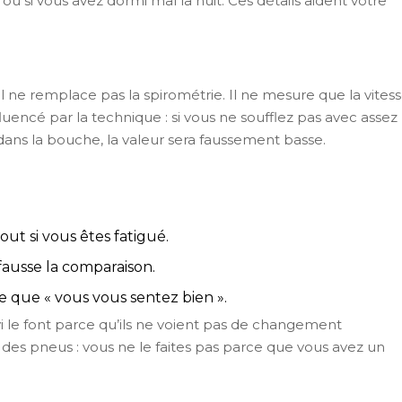
ou si vous avez dormi mal la nuit. Ces détails aident votre
 Il ne remplace pas la spirométrie. Il ne mesure que la vites
nfluencé par la technique : si vous ne soufflez pas avec assez
dans la bouche, la valeur sera faussement basse.
out si vous êtes fatigué.
usse la comparaison.
e que « vous vous sentez bien ».
i le font parce qu’ils ne voient pas de changement
 des pneus : vous ne le faites pas parce que vous avez un