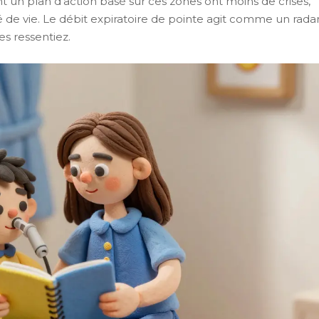
t un plan d’action basé sur ces zones ont moins de crises,
é de vie. Le débit expiratoire de pointe agit comme un radar
s ressentiez.