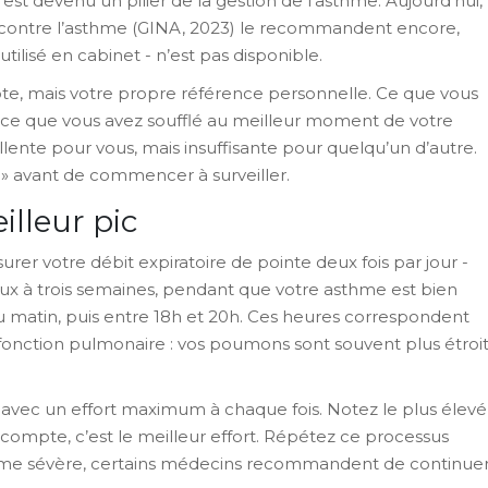
est devenu un pilier de la gestion de l’asthme. Aujourd’hui,
le contre l’asthme (GINA, 2023) le recommandent encore,
utilisé en cabinet - n’est pas disponible.
mpte, mais votre propre référence personnelle. Ce que vous
à ce que vous avez soufflé au meilleur moment de votre
lente pour vous, mais insuffisante pour quelqu’un d’autre.
ic » avant de commencer à surveiller.
lleur pic
rer votre débit expiratoire de pointe deux fois par jour -
deux à trois semaines, pendant que votre asthme est bien
du matin, puis entre 18h et 20h. Ces heures correspondent
a fonction pulmonaire : vos poumons sont souvent plus étroi
is, avec un effort maximum à chaque fois. Notez le plus élevé
 compte, c’est le meilleur effort. Répétez ce processus
sthme sévère, certains médecins recommandent de continue