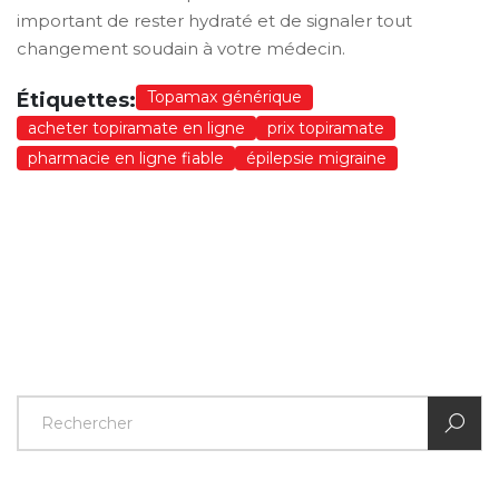
important de rester hydraté et de signaler tout
changement soudain à votre médecin.
Topamax générique
Étiquettes:
acheter topiramate en ligne
prix topiramate
pharmacie en ligne fiable
épilepsie migraine