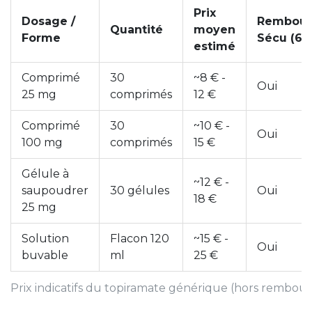
Prix
Dosage /
Rembour
Quantité
moyen
Forme
Sécu (65
estimé
Comprimé
30
~8 € -
Oui
25 mg
comprimés
12 €
Comprimé
30
~10 € -
Oui
100 mg
comprimés
15 €
Gélule à
~12 € -
saupoudrer
30 gélules
Oui
18 €
25 mg
Solution
Flacon 120
~15 € -
Oui
buvable
ml
25 €
Prix indicatifs du topiramate générique (hors rembo