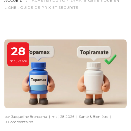
ACCUEIL
/
ACHETER DU TOPIRAMATE GÉNÉRIQUE EN
LIGNE : GUIDE DE PRIX ET SÉCURITÉ
28
mai, 2026
par Jacqueline Bronsema
|
mai, 28 2026
|
Santé & Bien-être
|
0 Commentaires