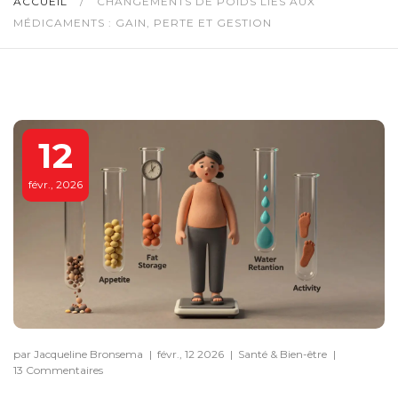
ACCUEIL
/
CHANGEMENTS DE POIDS LIÉS AUX
MÉDICAMENTS : GAIN, PERTE ET GESTION
12
févr., 2026
par Jacqueline Bronsema
|
févr., 12 2026
|
Santé & Bien-être
|
13 Commentaires