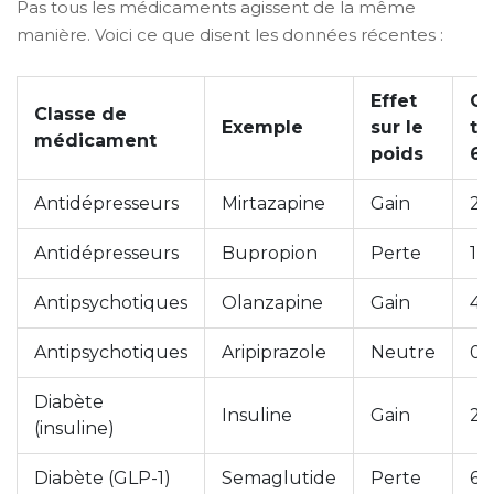
Pas tous les médicaments agissent de la même
manière. Voici ce que disent les données récentes :
Effet
C
Classe de
Exemple
sur le
ty
médicament
poids
6-
Antidépresseurs
Mirtazapine
Gain
2 
Antidépresseurs
Bupropion
Perte
1,5
Antipsychotiques
Olanzapine
Gain
4,5
Antipsychotiques
Aripiprazole
Neutre
0,
Diabète
Insuline
Gain
2 
(insuline)
Diabète (GLP-1)
Semaglutide
Perte
6 