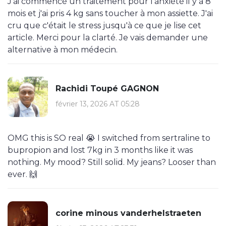
J'ai commencé un traitement pour l'anxiété il y a 8
mois et j'ai pris 4 kg sans toucher à mon assiette. J'ai
cru que c'était le stress jusqu'à ce que je lise cet
article. Merci pour la clarté. Je vais demander une
alternative à mon médecin.
Rachidi Toupé GAGNON
février 13, 2026 AT 05:28
OMG this is SO real 😭 I switched from sertraline to
bupropion and lost 7kg in 3 months like it was
nothing. My mood? Still solid. My jeans? Looser than
ever. 🙌
corine minous vanderhelstraeten