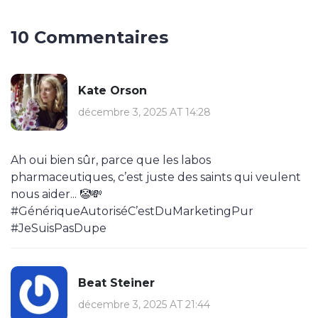
10 Commentaires
Kate Orson
décembre 3, 2025 AT 14:28
Ah oui bien sûr, parce que les labos
pharmaceutiques, c’est juste des saints qui veulent
nous aider... 🤡💸
#GénériqueAutoriséC’estDuMarketingPur
#JeSuisPasDupe
Beat Steiner
décembre 3, 2025 AT 21:44