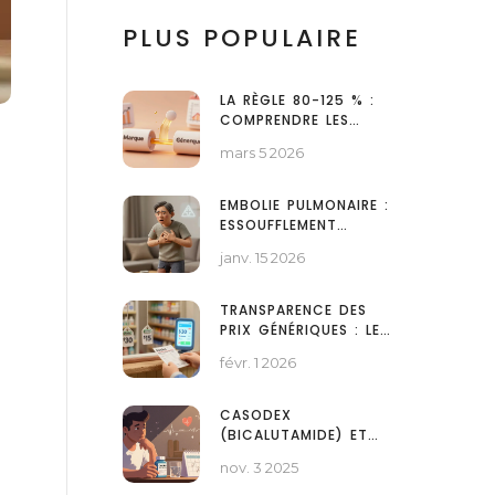
PLUS POPULAIRE
LA RÈGLE 80-125 % :
COMPRENDRE LES
INTERVALLES DE
mars 5 2026
CONFIANCE EN
BIOÉQUIVALENCE
EMBOLIE PULMONAIRE :
ESSOUFFLEMENT
SOUDAIN ET
janv. 15 2026
DIAGNOSTIC
TRANSPARENCE DES
PRIX GÉNÉRIQUES : LES
OUTILS POUR TROUVER
févr. 1 2026
LE MEILLEUR PRIX
CASODEX
(BICALUTAMIDE) ET
SES ALTERNATIVES :
nov. 3 2025
COMPARAISON
COMPLÈTE POUR LE