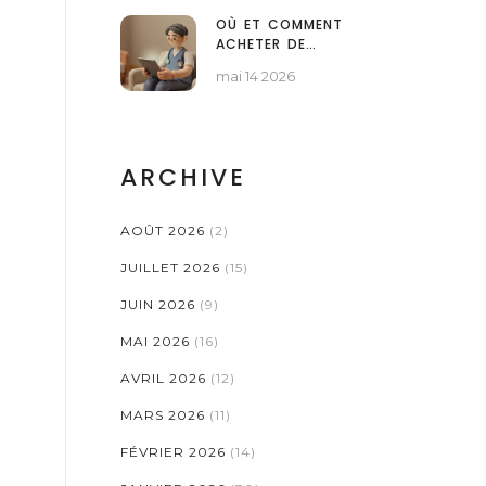
TRAITEMENT DU
OÙ ET COMMENT
CANCER DE LA
ACHETER DE
PROSTATE
L'OLANZAPINE EN LIGNE
mai 14 2026
: GUIDE COMPLET 2026
ARCHIVE
AOÛT 2026
(2)
JUILLET 2026
(15)
JUIN 2026
(9)
MAI 2026
(16)
AVRIL 2026
(12)
MARS 2026
(11)
FÉVRIER 2026
(14)