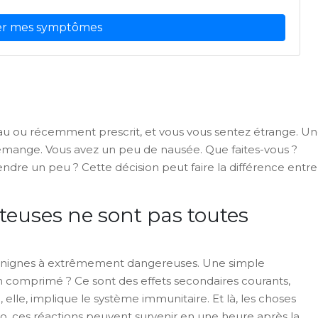
ier mes symptômes
 ou récemment prescrit, et vous vous sentez étrange. U
émange. Vous avez un peu de nausée. Que faites-vous ?
ndre un peu ? Cette décision peut faire la différence entre
euses ne sont pas toutes
bénignes à extrêmement dangereuses. Une simple
 comprimé ? Ce sont des effets secondaires courants,
, elle, implique le système immunitaire. Et là, les choses
o, ces réactions peuvent survenir en une heure après la