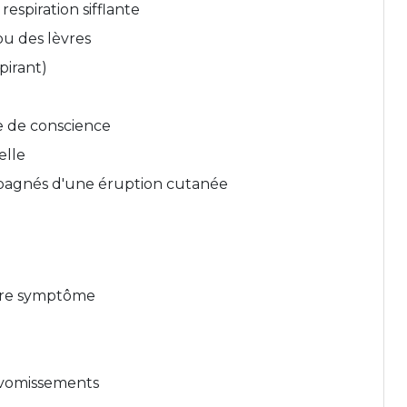
 respiration sifflante
ou des lèvres
spirant)
e de conscience
elle
pagnés d'une éruption cutanée
utre symptôme
i vomissements