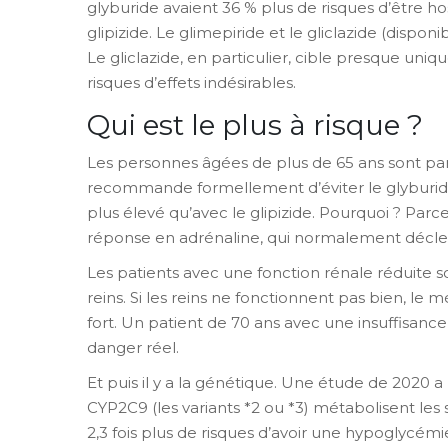
glyburide avaient 36 % plus de risques d’être 
glipizide. Le glimepiride et le gliclazide (dispon
Le gliclazide, en particulier, cible presque uniq
risques d’effets indésirables.
Qui est le plus à risque ?
Les personnes âgées de plus de 65 ans sont part
recommande formellement d’éviter le glyburide c
plus élevé qu’avec le glipizide. Pourquoi ? Parc
réponse en adrénaline, qui normalement déclenc
Les patients avec une fonction rénale réduite so
reins. Si les reins ne fonctionnent pas bien, le 
fort. Un patient de 70 ans avec une insuffisance
danger réel.
Et puis il y a la génétique. Une étude de 2020
CYP2C9 (les variants *2 ou *3) métabolisent le
2,3 fois plus de risques d’avoir une hypoglycém