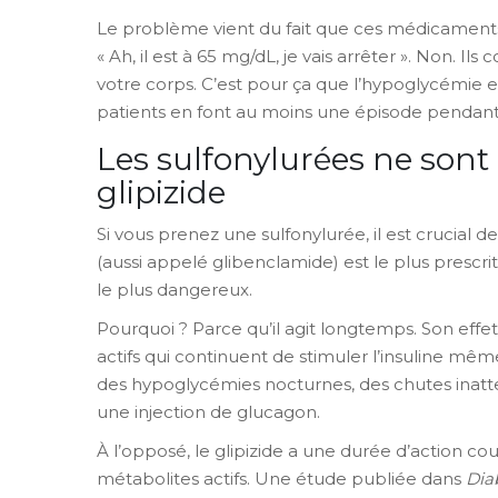
Le problème vient du fait que ces médicaments n
« Ah, il est à 65 mg/dL, je vais arrêter ». Non. Il
votre corps. C’est pour ça que l’hypoglycémie e
patients en font au moins une épisode pendant
Les sulfonylurées ne sont 
glipizide
Si vous prenez une sulfonylurée, il est crucial d
(aussi appelé glibenclamide) est le plus prescrit
le plus dangereux.
Pourquoi ? Parce qu’il agit longtemps. Son effet
actifs qui continuent de stimuler l’insuline mêm
des hypoglycémies nocturnes, des chutes inatt
une injection de glucagon.
À l’opposé, le glipizide a une durée d’action co
métabolites actifs. Une étude publiée dans
Dia