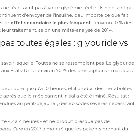
e réagissent pas à votre glycémie réelle. Ils ne disent pas
s continuent d’envoyer de l’insuline, peu importe ce que fait
st le
effet secondaire le plus fréquent
- environ 10 % des
 leur traitement, selon une méta-analyse de 2014.
pas toutes égales : glyburide vs
e savoir laquelle. Toutes ne se ressemblent pas. Le glyburid
 aux États-Unis - environ 70 % des prescriptions - mais aussi
 peut durer jusqu’à 10 heures, et il produit des métabolites
e après que le médicament initial a été éliminé. Résultat :
endues au petit-déjeuner, des épisodes sévères nécessitan
urte - 2 à 4 heures - et ne produit presque pas de
betes Care
en 2017 a montré que les patients prenant du