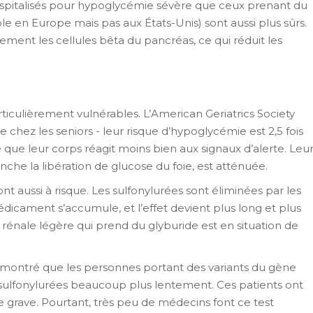
hospitalisés pour hypoglycémie sévère que ceux prenant du
ible en Europe mais pas aux États-Unis) sont aussi plus sûrs.
uement les cellules bêta du pancréas, ce qui réduit les
iculièrement vulnérables. L’American Geriatrics Society
hez les seniors - leur risque d’hypoglycémie est 2,5 fois
e que leur corps réagit moins bien aux signaux d’alerte. Leu
he la libération de glucose du foie, est atténuée.
nt aussi à risque. Les sulfonylurées sont éliminées par les
médicament s’accumule, et l’effet devient plus long et plus
 rénale légère qui prend du glyburide est en situation de
 a montré que les personnes portant des variants du gène
s sulfonylurées beaucoup plus lentement. Ces patients ont
ie grave. Pourtant, très peu de médecins font ce test