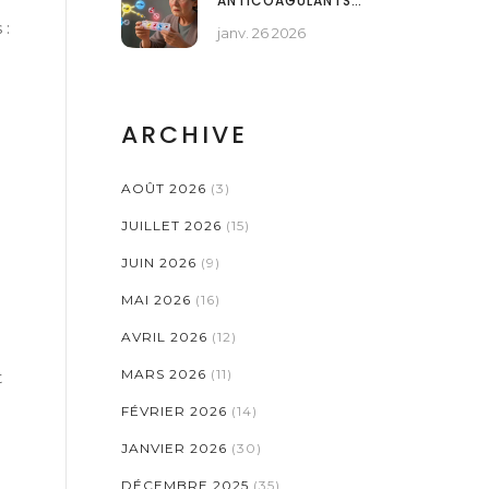
ANTICOAGULANTS
ORAUX DIRECTS
 :
janv. 26 2026
(DOAC) AVEC
D'AUTRES
MÉDICAMENTS : GUIDE
COMPLET
ARCHIVE
AOÛT 2026
(3)
JUILLET 2026
(15)
e
JUIN 2026
(9)
MAI 2026
(16)
AVRIL 2026
(12)
MARS 2026
(11)
t
FÉVRIER 2026
(14)
JANVIER 2026
(30)
DÉCEMBRE 2025
(35)