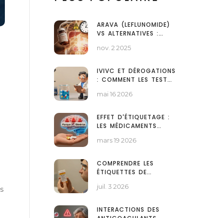
ARAVA (LEFLUNOMIDE)
VS ALTERNATIVES :
COMPARAISON
nov. 2 2025
COMPLÈTE POUR
L'ARTHRITE
RHUMATOÏDE
IVIVC ET DÉROGATIONS
: COMMENT LES TESTS
IN VITRO REMPLACENT-
mai 16 2026
ILS LES ESSAIS
CLINIQUES ?
EFFET D'ÉTIQUETAGE :
LES MÉDICAMENTS
GÉNÉRIQUES
mars 19 2026
MODIFIENT-ILS LA
RÉPONSE DES PATIENTS
?
COMPRENDRE LES
ÉTIQUETTES DE
MÉDICAMENTS : GUIDE
juil. 3 2026
s
COMPLET POUR UNE
SÉCURITÉ OPTIMALE
INTERACTIONS DES