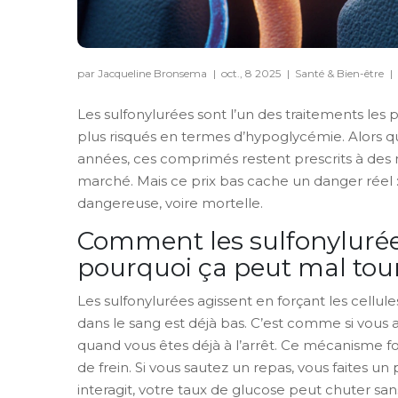
par Jacqueline Bronsema
|
oct., 8 2025
|
Santé & Bien-être
|
Les sulfonylurées sont l’un des traitements les p
plus risqués en termes d’hypoglycémie. Alors
années, ces comprimés restent prescrits à des m
marché. Mais ce prix bas cache un danger réel 
dangereuse, voire mortelle.
Comment les sulfonylurées 
pourquoi ça peut mal tou
Les sulfonylurées agissent en forçant les cellul
dans le sang est déjà bas. C’est comme si vous
quand vous êtes déjà à l’arrêt. Ce mécanisme fon
de frein. Si vous sautez un repas, vous faites 
interagit, votre taux de glucose peut chuter san