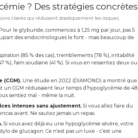
émie ? Des stratégies concrètes
ctions claires qui réduisent drastiquement les risques.
Pour le glyburide, commencez à 1,25 mg par jour, pas 5
 plupart des endocrinologues le font - mais beaucoup de
piration (85 % des cas), tremblements (78 %), irritabilité
(47 %), faim soudaine (41 %). Si vous en ressentez deux ou
e (CGM).
Une étude en 2022 (DIAMOND) a montré que
ient un CGM réduisaient leur temps d’hypoglycémie de 48
us sentiez mal - même la nuit.
cices intenses sans ajustement.
Si vous allez faire du
ncas avant. Ne sautez jamais un repas.
.
Si vous avez déjà eu une hypoglycémie sévère, votre
tylo de glucagon. Ce n’est pas un luxe - c’est une