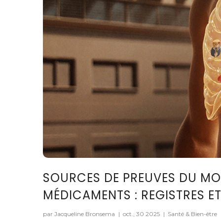
SOURCES DE PREUVES DU MON
MÉDICAMENTS : REGISTRES E
par Jacqueline Bronsema
|
oct., 30 2025
|
Santé & Bien-être