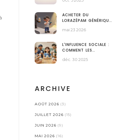
oct. 5 2025
AINS : REVUE COMPLÈTE
ACHETER DU
à
LORAZÉPAM GÉNÉRIQUE
EN LIGNE : GUIDE LÉGAL
mai 23 2026
ET SÉCURISÉ
L'INFLUENCE SOCIALE :
COMMENT LES
ATTITUDES DES PAIRS
déc. 30 2025
FAÇONNENT NOS
CHOIX QUOTIDIENS
ARCHIVE
AOÛT 2026
(3)
JUILLET 2026
(15)
JUIN 2026
(9)
MAI 2026
(16)