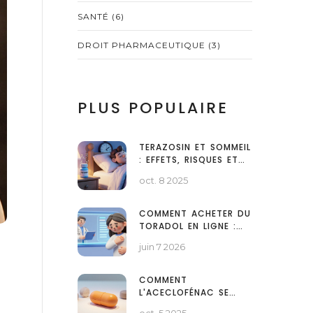
SANTÉ
(6)
DROIT PHARMACEUTIQUE
(3)
PLUS POPULAIRE
TERAZOSIN ET SOMMEIL
: EFFETS, RISQUES ET
SOLUTIONS
oct. 8 2025
COMMENT ACHETER DU
TORADOL EN LIGNE :
GUIDE LÉGAL, PRIX ET
juin 7 2026
ALTERNATIVES
COMMENT
L'ACECLOFÉNAC SE
COMPARE AUX AUTRES