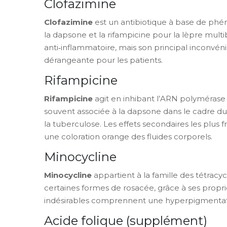
Clofazimine
Clofazimine
est un antibiotique à base de phén
la dapsone et la rifampicine pour la lèpre multib
anti‑inflammatoire, mais son principal inconvén
dérangeante pour les patients.
Rifampicine
Rifampicine
agit en inhibant l’ARN polymérase 
souvent associée à la dapsone dans le cadre du 
la tuberculose. Les effets secondaires les plus
une coloration orange des fluides corporels.
Minocycline
Minocycline
appartient à la famille des tétracyc
certaines formes de rosacée, grâce à ses propri
indésirables comprennent une hyperpigmentati
Acide folique (supplément)