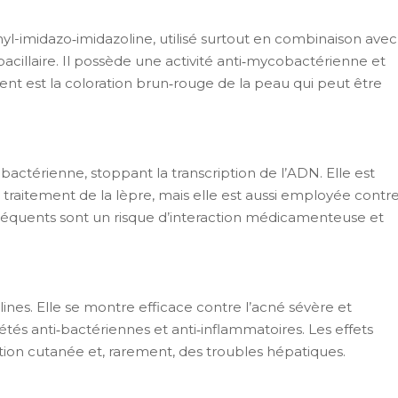
yl-imidazo‑imidazoline, utilisé surtout en combinaison avec
acillaire.
Il possède une activité anti‑mycobactérienne et
ient est la coloration brun‑rouge de la peau qui peut être
bactérienne, stoppant la transcription de l’ADN.
Elle est
traitement de la lèpre, mais elle est aussi employée contr
 fréquents sont un risque d’interaction médicamenteuse et
lines. Elle se montre efficace contre l’acné sévère et
étés anti‑bactériennes et anti‑inflammatoires.
Les effets
on cutanée et, rarement, des troubles hépatiques.