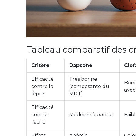
Tableau comparatif des cri
Critère
Dapsone
Clof
Efficacité
Très bonne
Bonn
contre la
(composante du
avec
lèpre
MDT)
Efficacité
contre
Modérée à bonne
Faib
l’acné
Effets
Anémie
Colo