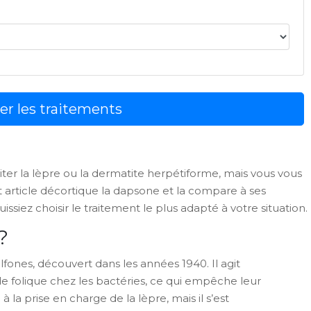
r les traitements
iter la lèpre ou la dermatite herpétiforme, mais vous vous
t article décortique la dapsone et la compare à ses
issiez choisir le traitement le plus adapté à votre situation.
?
sulfones, découvert dans les années 1940.
Il agit
de folique chez les bactéries, ce qui empêche leur
e à la prise en charge de la lèpre, mais il s’est