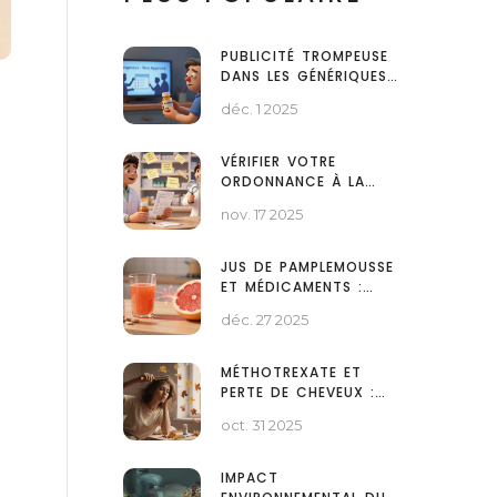
PUBLICITÉ TROMPEUSE
DANS LES GÉNÉRIQUES :
RISQUES JURIDIQUES ET
déc. 1 2025
RÈGLES À RESPECTER
VÉRIFIER VOTRE
ORDONNANCE À LA
PHARMACIE : LA
nov. 17 2025
CHECKLIST DU PATIENT
POUR ÉVITER LES
ERREURS
JUS DE PAMPLEMOUSSE
ET MÉDICAMENTS :
GUIDE COMPLET DES
déc. 27 2025
INTERACTIONS
MÉTHOTREXATE ET
PERTE DE CHEVEUX :
CAUSES ET SOLUTIONS
oct. 31 2025
PRATIQUES
IMPACT