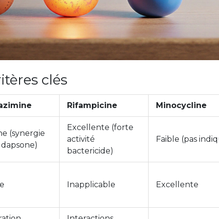
tères clés
azimine
Rifampicine
Minocycline
Excellente (forte
e (synergie
activité
Faible (pas indi
 dapsone)
bactericide)
le
Inapplicable
Excellente
ration
Interactions