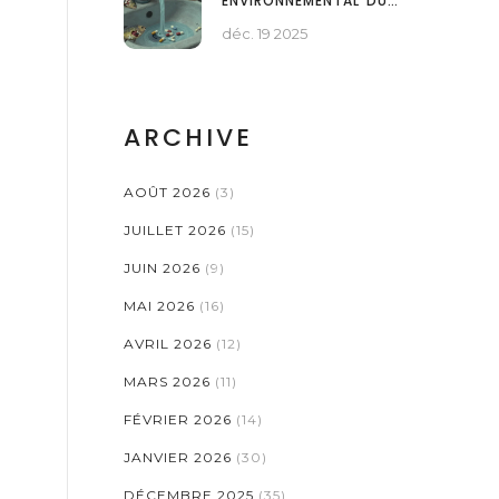
ENVIRONNEMENTAL DU
RINÇAGE DES
déc. 19 2025
MÉDICAMENTS ET
ALTERNATIVES SÛRES
ARCHIVE
AOÛT 2026
(3)
JUILLET 2026
(15)
JUIN 2026
(9)
MAI 2026
(16)
AVRIL 2026
(12)
MARS 2026
(11)
FÉVRIER 2026
(14)
JANVIER 2026
(30)
DÉCEMBRE 2025
(35)