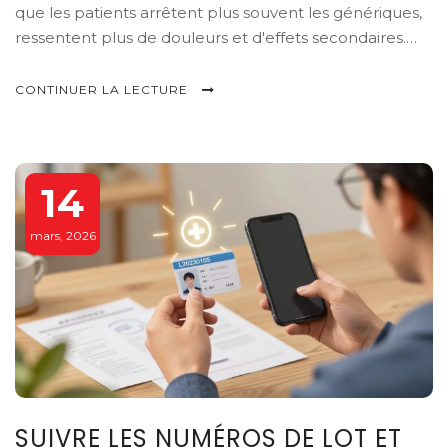
que les patients arrêtent plus souvent les génériques,
ressentent plus de douleurs et d'effets secondaires.
L'effet d'étiquetage est réel, mesurable, et coûte cher
à la santé publique.
CONTINUER LA LECTURE
14
mars, 2026
SUIVRE LES NUMÉROS DE LOT ET