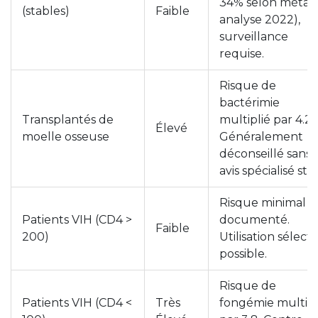
34% selon méta-
(stables)
Faible
analyse 2022),
surveillance
requise.
Risque de
bactérimie
Transplantés de
multiplié par 4.2.
Élevé
moelle osseuse
Généralement
déconseillé sans
avis spécialisé stri
Risque minimal
Patients VIH (CD4 >
documenté.
Faible
200)
Utilisation sélecti
possible.
Risque de
Patients VIH (CD4 <
Très
fongémie multipl