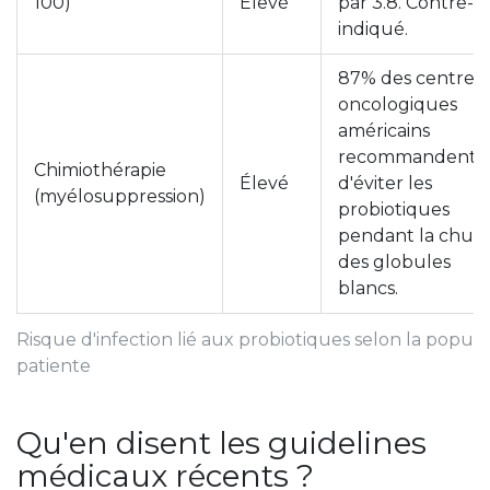
100)
Élevé
par 3.8. Contre-
indiqué.
87% des centres
oncologiques
américains
recommandent
Chimiothérapie
Élevé
d'éviter les
(myélosuppression)
probiotiques
pendant la chut
des globules
blancs.
Risque d'infection lié aux probiotiques selon la popula
patiente
Qu'en disent les guidelines
médicaux récents ?