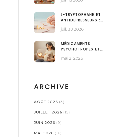
juin 13 2026
AVEC UNE NOUVELLE
ORDONNANCE
L-TRYPTOPHANE ET
ANTIDÉPRESSEURS :
INTERACTIONS
juil. 30 2026
SÉROTONINERGIQUES
ET SÉCURITÉ
MÉDICAMENTS
PSYCHOTROPES ET
GROSSESSE : LE GUIDE
mai 21 2026
DE LA DÉCISION
PARTAGÉE
ARCHIVE
AOÛT 2026
(3)
JUILLET 2026
(15)
JUIN 2026
(9)
MAI 2026
(16)