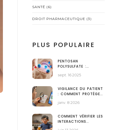
SANTÉ
(6)
DROIT PHARMACEUTIQUE
(3)
PLUS POPULAIRE
PENTOSAN
POLYSULFATE :
TRAITEMENT DES
sept. 16 2025
AFFECTIONS
ARTICULAIRES
VIGILANCE DU PATIENT
: COMMENT PROTÉGER
VOTRE SANTÉ CONTRE
janv. 8 2026
LES MÉDICAMENTS
CONTREFAITS
COMMENT VÉRIFIER LES
INTERACTIONS
MÉDICAMENTEUSES